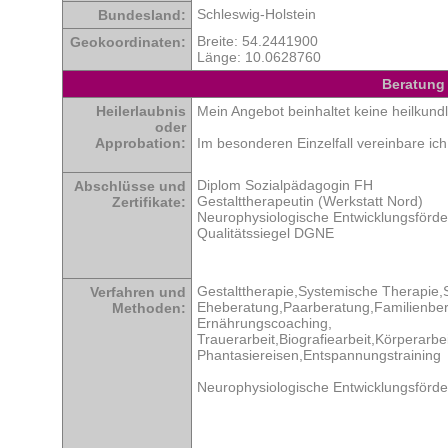
Schleswig-Holstein
Bundesland:
Breite: 54.2441900
Geokoordinaten:
Länge: 10.0628760
Beratung
Heilerlaubnis
Mein Angebot beinhaltet keine heilkundl
oder
Approbation:
Im besonderen Einzelfall vereinbare ic
Diplom Sozialpädagogin FH
Abschlüsse und
Gestalttherapeutin (Werkstatt Nord)
Zertifikate:
Neurophysiologische Entwicklungsförd
Qualitätssiegel DGNE
Gestalttherapie,Systemische Therapie,
Verfahren und
Eheberatung,Paarberatung,Familienber
Methoden:
Ernährungscoaching,
Trauerarbeit,Biografiearbeit,Körperarbei
Phantasiereisen,Entspannungstraining
Neurophysiologische Entwicklungsförd