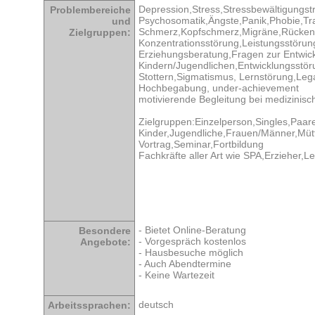
Depression,Stress,Stressbewältigungstr
Problembereiche
Psychosomatik,Ängste,Panik,Phobie,Tr
und
Schmerz,Kopfschmerz,Migräne,Rücken
Zielgruppen:
Konzentrationsstörung,Leistungsstörun
Erziehungsberatung,Fragen zur Entwic
Kindern/Jugendlichen,Entwicklungsstör
Stottern,Sigmatismus, Lernstörung,Leg
Hochbegabung, under-achievement
motivierende Begleitung bei medizin
Zielgruppen:Einzelperson,Singles,Paar
Kinder,Jugendliche,Frauen/Männer,Mütte
Vortrag,Seminar,Fortbildung
Fachkräfte aller Art wie SPA,Erzieher,L
- Bietet Online-Beratung
Besondere
- Vorgespräch kostenlos
Angebote:
- Hausbesuche möglich
- Auch Abendtermine
- Keine Wartezeit
deutsch
Arbeitssprachen: