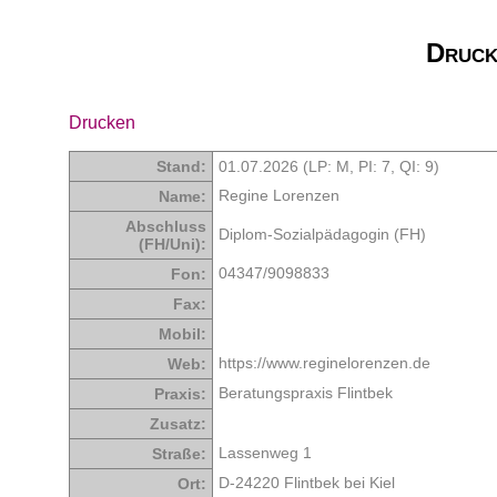
Druck
Drucken
Stand:
01.07.2026 (LP: M,
PI: 7
,
QI: 9
)
Regine Lorenzen
Name:
Abschluss
Diplom-Sozialpädagogin (FH)
(FH/Uni):
04347/9098833
Fon:
Fax:
Mobil:
https://www.reginelorenzen.de
Web:
Beratungspraxis Flintbek
Praxis:
Zusatz:
Lassenweg 1
Straße:
D-24220 Flintbek bei Kiel
Ort: