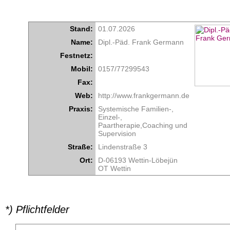
Stand:
01.07.2026
Name:
Dipl.-Päd. Frank Germann
Festnetz:
Mobil:
0157/77299543
Fax:
Web:
http://www.frankgermann.de
Praxis:
Systemische Familien-,
Einzel-,
Paartherapie,Coaching und
Supervision
Straße:
Lindenstraße 3
Ort:
D-06193 Wettin-Löbejün
OT Wettin
*) Pflichtfelder