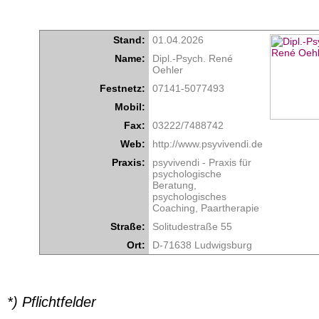
Stand:
01.04.2026
Name:
Dipl.-Psych. René
Oehler
Festnetz:
07141-5077493
Mobil:
Fax:
03222/7488742
Web:
http://www.psyvivendi.de
Praxis:
psyvivendi - Praxis für
psychologische
Beratung,
psychologisches
Coaching, Paartherapie
Straße:
Solitudestraße 55
Ort:
D-71638 Ludwigsburg
*) Pflichtfelder