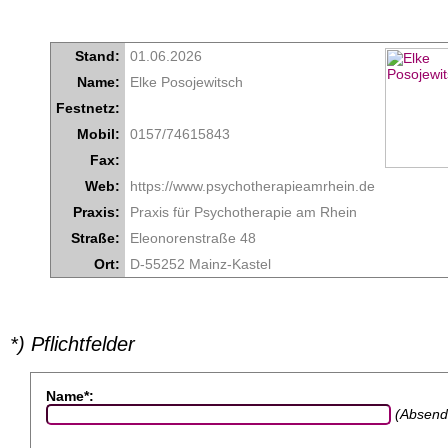
Stand:
01.06.2026
Name:
Elke Posojewitsch
Festnetz:
Mobil:
0157/74615843
Fax:
Web:
https://www.psychotherapieamrhein.de
Praxis:
Praxis für Psychotherapie am Rhein
Straße:
Eleonorenstraße 48
Ort:
D-55252 Mainz-Kastel
*) Pflichtfelder
Name*:
(Absend