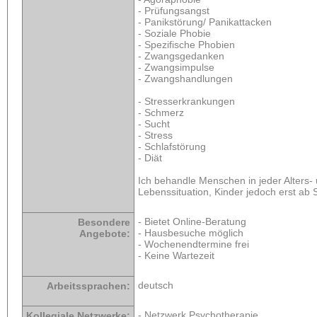
- Prüfungsangst
- Panikstörung/ Panikattacken
- Soziale Phobie
- Spezifische Phobien
- Zwangsgedanken
- Zwangsimpulse
- Zwangshandlungen
- Stresserkrankungen
- Schmerz
- Sucht
- Stress
- Schlafstörung
- Diät
Ich behandle Menschen in jeder Alters-
Lebenssituation, Kinder jedoch erst ab S
- Bietet Online-Beratung
Besondere
- Hausbesuche möglich
Angebote:
- Wochenendtermine frei
- Keine Wartezeit
deutsch
Arbeitssprachen:
- Netzwerk Psychotherapie
Kollegiale Netzwerke: