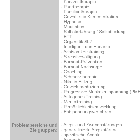
- Kurzzeittherapie
- Paartherapie
- Familientherapie
- Gewaltfreie Kommunikation
- Hypnose
- Meditation
- Selbsterfahrung / Selbstheilung
- EFT
- Organetik.SL7
- Intelligenz des Herzens
- Achtsamkeitstraining
- Stressbewältigung
- Burnout-Prävention
- Burnout Nachsorge
- Coaching
- Schmerztherapie
- Nikotin Entzug
- Gewichtsreduzierung
- Progressive Muskelentspannung (PME
- Autogenes Training
- Mentaltraining
- Persönlichkeitsentwicklung
- Entspannungsverfahren
- Angst- und Zwangsstörungen
Problembereiche und
- generalisierte Angststörung
Zielgruppen:
- spezifische Ängste
- Agoraphobie