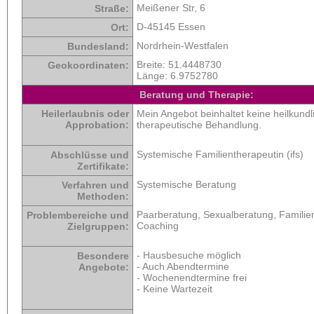
Meißener Str, 6
Straße:
D-45145 Essen
Ort:
Nordrhein-Westfalen
Bundesland:
Breite:
51.4448730
Geokoordinaten:
Länge:
6.9752780
Beratung und Therapie:
Heilerlaubnis oder
Mein Angebot beinhaltet keine heilkundl
Approbation:
therapeutische Behandlung.
Systemische Familientherapeutin (ifs)
Abschlüsse und
Zertifikate:
Systemische Beratung
Verfahren und
Methoden:
Paarberatung, Sexualberatung, Familie
Problembereiche und
Coaching
Zielgruppen:
- Hausbesuche möglich
Besondere
- Auch Abendtermine
Angebote:
- Wochenendtermine frei
- Keine Wartezeit