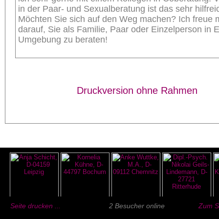
in der Paar- und Sexualberatung ist das sehr hilfrei
Möchten Sie sich auf den Weg machen? Ich freue 
darauf, Sie als Familie, Paar oder Einzelperson in
Umgebung zu beraten!
Druckversion ohne Rahmen
Seite drucken ...
2 Besucher online
Zum Se