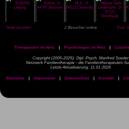
Seite drucken ...
2 Besucher online
Zum Se
Therapeuten im Netz
|
Psychologen im Netz
|
Coache
Copyright (2005-2025): Dipl.-Psych. Manfred Soeder
Netzwerk Familientherapie - die Familientherapeuten-S
Letzte Aktualisierung: 11.01.2026
Startseite
|
Impressum
|
Datenschutz
|
Kontakt
|
Li