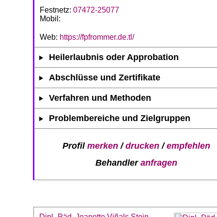
Festnetz:
07472-25077
Mobil:
Web:
https://fpfrommer.de.tl/
Heilerlaubnis oder Approbation
Abschlüsse und Zertifikate
Verfahren und Methoden
Problembereiche und Zielgruppen
Profil
merken
/
drucken
/
empfehlen
Behandler
anfragen
Dipl.-Päd. Jeanette Viñals Stein