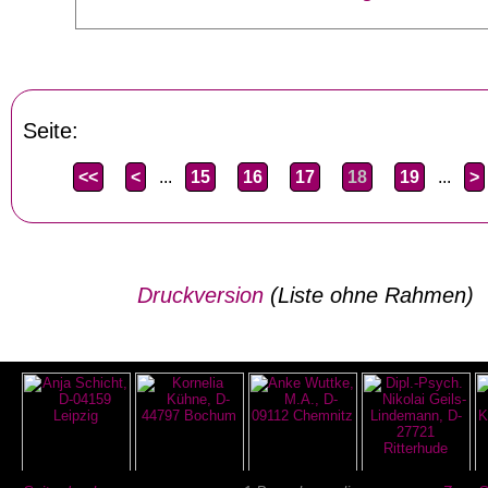
Seite:
<<
<
...
15
16
17
18
19
...
>
Druckversion
(Liste ohne Rahmen)