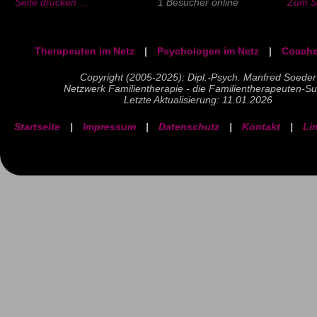
Seite drucken ...
1 Besucher online
Zum Se
Therapeuten im Netz
|
Psychologen im Netz
|
Coache
Copyright (2005-2025): Dipl.-Psych. Manfred Soeder
Netzwerk Familientherapie - die Familientherapeuten-S
Letzte Aktualisierung: 11.01.2026
Startseite
|
Impressum
|
Datenschutz
|
Kontakt
|
Li